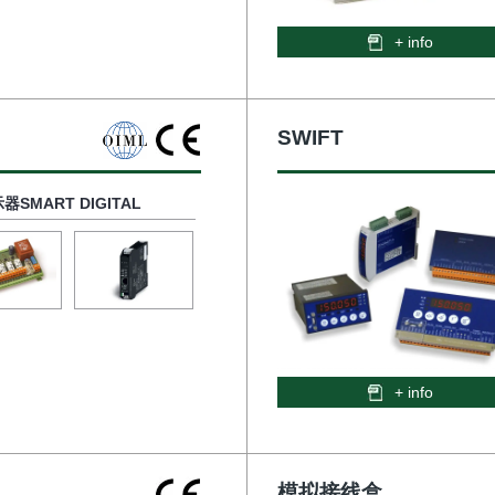
+ info
SWIFT
SMART DIGITAL
+ info
模拟接线盒