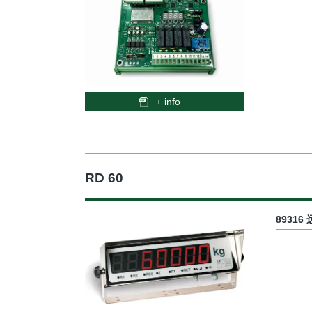
+ info
RD 60
89316