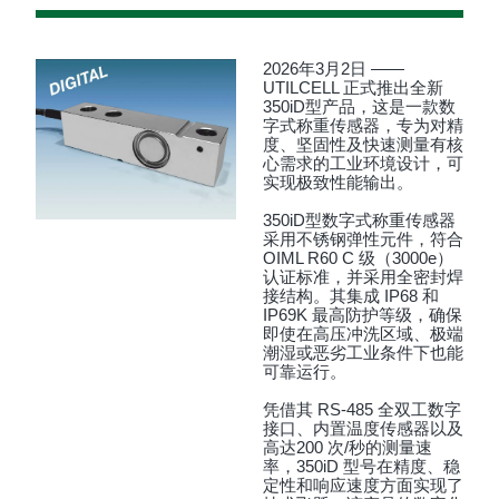
2026年3月2日 ——
UTILCELL 正式推出全新
350iD型产品，这是一款数
字式称重传感器，专为对精
度、坚固性及快速测量有核
心需求的工业环境设计，可
实现极致性能输出。
350iD型数字式称重传感器
采用不锈钢弹性元件，符合
OIML R60 C 级（3000e）
认证标准，并采用全密封焊
接结构。其集成 IP68 和
IP69K 最高防护等级，确保
即使在高压冲洗区域、极端
潮湿或恶劣工业条件下也能
可靠运行。
凭借其 RS-485 全双工数字
接口、内置温度传感器以及
高达200 次/秒的测量速
率，350iD 型号在精度、稳
定性和响应速度方面实现了