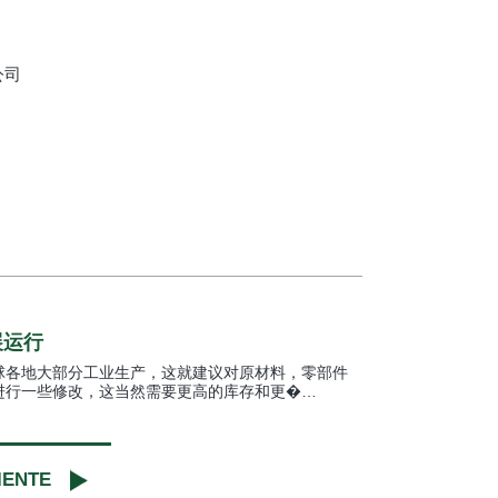
公司
展运行
球各地大部分工业生产，这就建议对原材料，零部件
进行一些修改，这当然需要更高的库存和更�…
IENTE