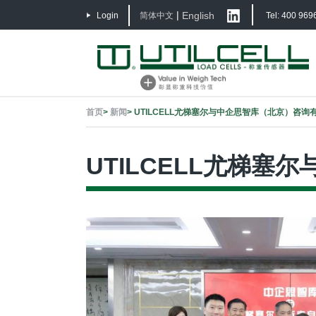
|
English
Login
简体中文
Tel: 400 969
首页
>
新闻
>
UTILCELL尤梯塞尔与中企思智库（北京）咨询
UTILCELL尤梯