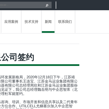
应用案例
技术支持
新闻
联系我们
限公司签约
发展新格局，2020年12月18日下午，江苏靖
有限公司董事长王连宝、江苏金马运业集团有限公
衡器有限公司总经理周欣和江苏金马运业集团股份
的见证下，我公司总经理魏岳明与中企思智库（北
经理杜军妮签约。
略咨询、培训、市场开发和信息共享以及二代青年
位合作。UTILCELL尤梯塞尔加入中企思智