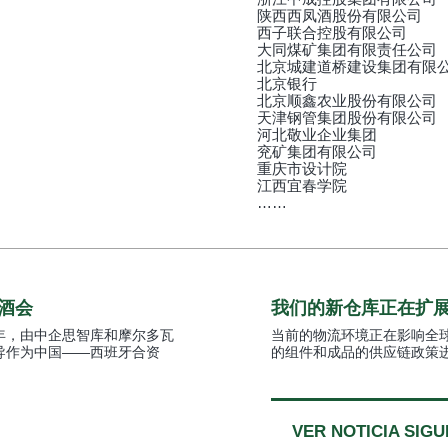
陕西西凤酒股份有限公司
西子联合控股有限公司
大同煤矿集团有限责任公司
北京城建道桥建设集团有限
北京银行
北京顺鑫农业股份有限公司
天津钢管集团股份有限公司
河北敬业企业集团
兖矿集团有限公司
重庆市设计院
江西宜春学院
……
年酒会
我们的新仓库正在扩
0年，由中企思智库和摩尔多瓦
当前的物流环境正在影响全
领导作为中国——西班牙合资
的组件和成品的供应链政策
VER NOTICIA SIGU