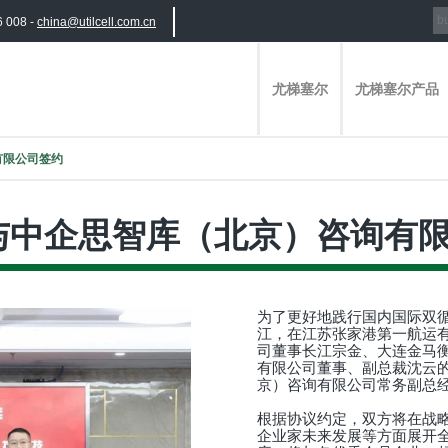
6 008 -
china@utilcell.com.cn
尤梯塞尔
尤梯塞尔产品
有限公司签约
塞尔与中企思智库（北京）咨询有
为了更好地践行国内国际双循环
江，在江苏张家港第一航运
司董事长江宗金、大连金马
有限公司董事、副总裁沈云
京）咨询有限公司常务副总
根据协议约定，双方将在战
企业家未来发展等方面展开全方