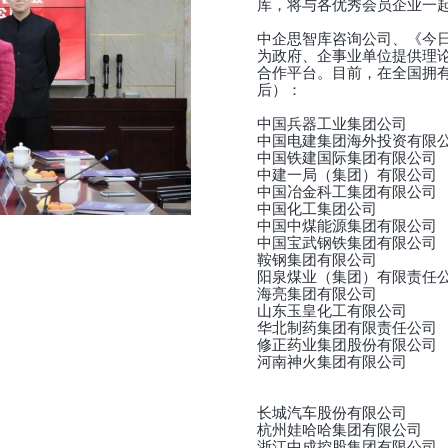
库，将与各优秀会员企业一
中企思智库咨询公司、《今日
为政府、企事业单位提供理
合作平台。目前，在全国拥
后）：
中国兵器工业集团公司
中国电建集团海外投资有限
中国铁建国际集团有限公司
中建一局（集团）有限公司
中国冶金科工集团有限公司
中国化工集团公司
中国中煤能源集团有限公司
中国宝武钢铁集团有限公司
鞍钢集团有限公司
阳泉煤业（集团）有限责任
海亮集团有限公司
山东玉皇化工有限公司
华北制药集团有限责任公司
修正药业集团股份有限公司
河南神火集团有限公司
长城汽车股份有限公司
杭州娃哈哈集团有限公司
浙江中成控股集团有限公司