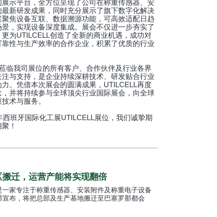
的展示平台，全方位呈现了公司在称重传感器、安
的最新研发成果，同时充分展示了旗下数字化解决
案聚焦设备互联、数据溯源功能，可高效适配日趋
场景，实现设备深度集成。展会不仅进一步夯实了
为UTILCELL创造了全新的商业机遇，成功对
可靠性与生产效率的合作企业，积累了优质的行业
期间莅临我司展位的所有客户、合作伙伴及行业各界
关注与支持，是企业持续深耕技术、研发贴合行业
。凭借本次展会的圆满成果，UTILCELL再度
念，并将持续参与全球顶尖行业国际展会，向全球
重技术与服务。
年西班牙国际化工展UTILCELL展位，我们诚挚期
相聚！
新厂区搬迁，运营产能将实现翻倍
CELL 是一家专注于称重传感器、安装附件及称重电子设备
部宣布，将把总部及生产基地搬迁至巴塞罗那都会