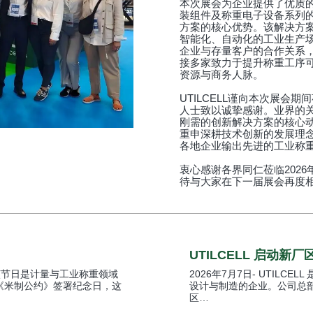
本次展会为企业提供了优质
装组件及称重电子设备系列
方案的核心优势。该解决方
智能化、自动化的工业生产
企业与存量客户的合作关系，更
接多家致力于提升称重工序
资源与商务人脉。
UTILCELL谨向本次展会
人士致以诚挚感谢。业界的
刚需的创新解决方案的核心动力
重申深耕技术创新的发展理
各地企业输出先进的工业称
衷心感谢各界同仁莅临2026
待与大家在下一届展会再度
UTILCELL 启动
计量日，该节日是计量与工业称重领域
2026年7月7日- UTIL
 年《米制公约》签署纪念日，这
设计与制造的企业。公司总
区…