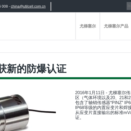
6 008 -
china@utilcell.com.cn
尤梯塞尔
尤梯塞尔产品
N获新的防爆认证
2016年1月11日 - 尤梯塞
区（气体环境以及20、21和
包含了轴销传感器“PINZ” I
IP68等级的内置应变片和
从应变片直接输出的标准mV/
证。