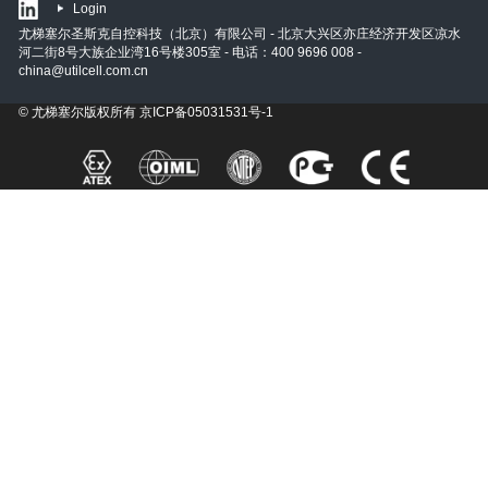
Login
尤梯塞尔圣斯克自控科技（北京）有限公司 - 北京大兴区亦庄经济开发区凉水
河二街8号大族企业湾16号楼305室 - 电话：400 9696 008 -
china@utilcell.com.cn
© 尤梯塞尔版权所有
京ICP备05031531号-1