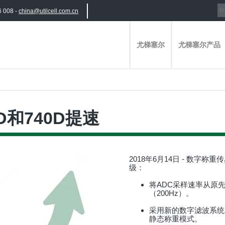
6 008 -
china@utilcell.com.cn
尤梯塞尔
尤梯塞尔产品
D和740D提速
2018年6月14日 - 数字称
级：
将ADC采样速率从原先
（200Hz）。
采用新的数字滤波系统
静态称重模式。