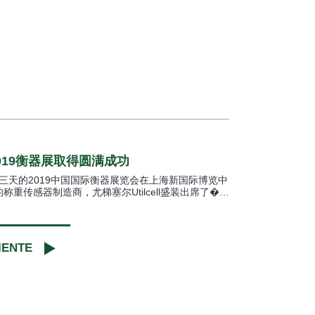
2019衡器展取得圆满成功
，历时三天的2019中国国际衡器展览会在上海新国际博览中
重传感器制造商，尤梯塞尔Utilcell盛装出席了�…
IENTE