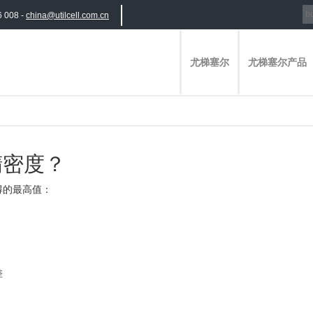
6 008 -
china@utilcell.com.cn
尤梯塞尔
尤梯塞尔产品
精密度？
得的最高值：
：
差