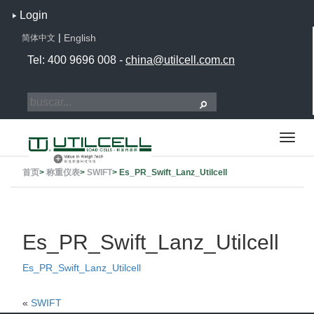
Login
|
English
简体中文
Tel: 400 9696 008 -
china@utilcell.com.cn
首页
>
称重仪表
>
SWIFT
>
Es_PR_Swift_Lanz_Utilcell
Es_PR_Swift_Lanz_Utilcell
Es_PR_Swift_Lanz_Utilcell
«
SWIFT