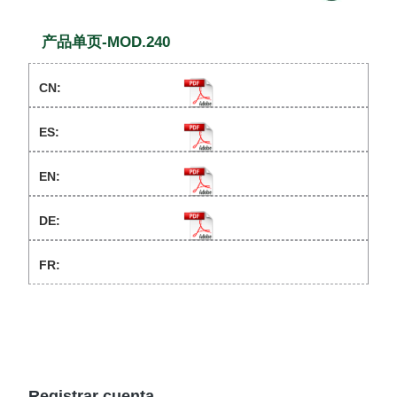
产品单页-MOD.240
Registrar cuenta