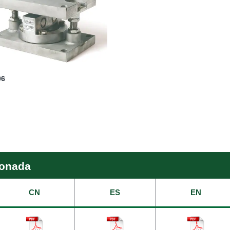
06
ionada
CN
ES
EN