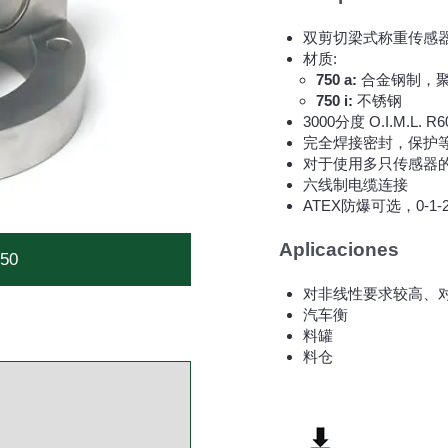
双剪切梁式称重传感
材质:
750 a:
合金钢制，
750 i:
不锈钢
3000分度 O.I.M.L. R
完全焊接密封，保护等级I
对于使用多只传感器
六线制电缆连接
ATEX防爆可选，0-1-2 
Aplicaciones
50
对非线性要求较高、
汽车衡
料罐
料仓