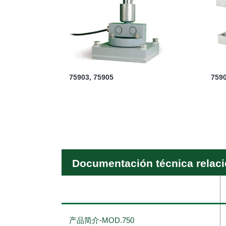
75903, 75905
759
Documentación técnica relac
产品简介-MOD.750