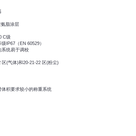
器
聚氨脂涂层
60 C级
P67（EN 60529）
的系统易于调校
区(气体)和20-21-22 区(粉尘)
对体积要求较小的称重系统