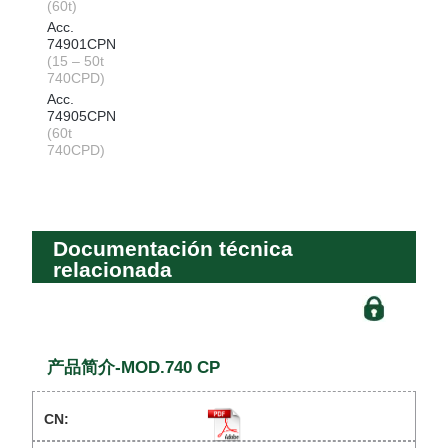
(60t)
Acc.
74901CPN
(15 – 50t
740CPD)
Acc.
74905CPN
(60t
740CPD)
Documentación técnica
relacionada
产品简介-MOD.740 CP