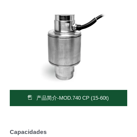
产品简介-MOD.740 CP (15-60t)
Capacidades