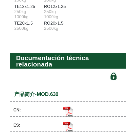
TE12x1.25
RO12x1.25
250kg –
250kg –
1000kg
1000kg
TE20x1.5
RO20x1.5
2500kg
2500kg
Documentación técnica
relacionada
产品简介-MOD.630