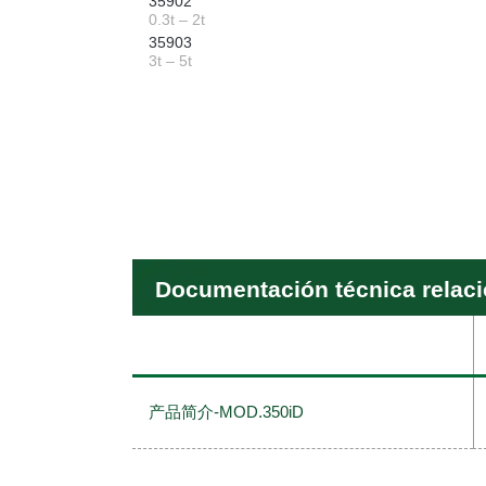
35902
0.3t – 2t
35903
3t – 5t
Documentación técnica relac
产品简介-MOD.350iD