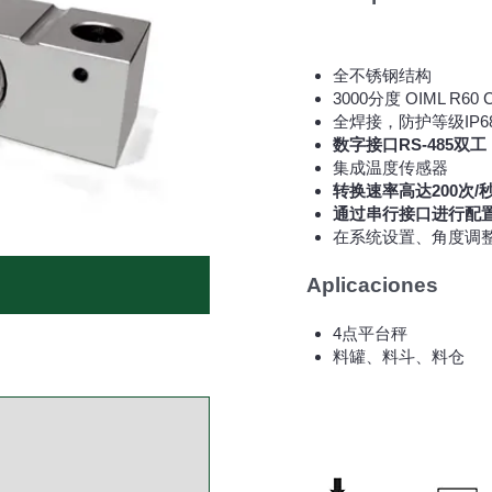
全不锈钢结构
3000分度 OIML R60 
全焊接，防护等级IP68 (EN
数字接口RS-485双工
集成温度传感器
转换速率高达200次/
通过串行接口进行配
在系统设置、角度调
Aplicaciones
4点平台秤
料罐、料斗、料仓