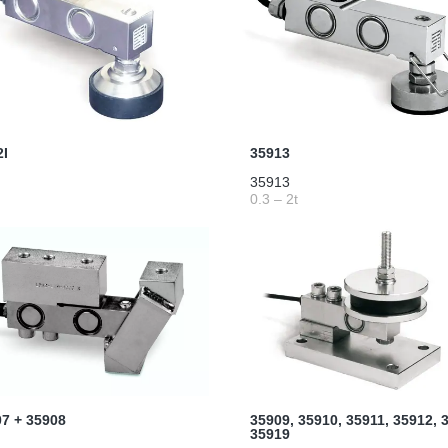
I
35913
35913
0.3 – 2t
7 + 35908
35909, 35910, 35911, 35912, 
35919