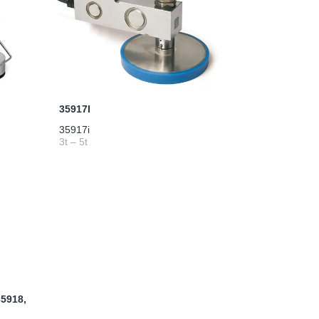
35917I
35917i
3t – 5t
35918,