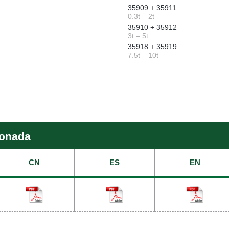
35909 + 35911
0.3t – 2t
35910 + 35912
3t – 5t
35918 + 35919
7.5t – 10t
ionada
CN
ES
EN