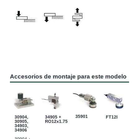
Accesorios de montaje para este modelo
35901
30904,
34905 +
FT12I
30905,
RO12x1.75
34903,
34906
30904 +