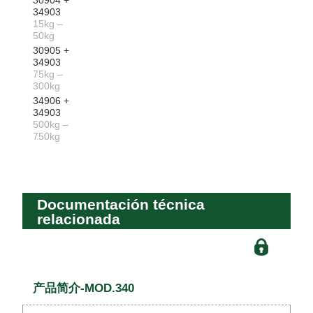
34903
15kg –
50kg
30905 +
34903
75kg –
300kg
34906 +
34903
500kg –
750kg
Documentación técnica
relacionada
产品简介-MOD.340