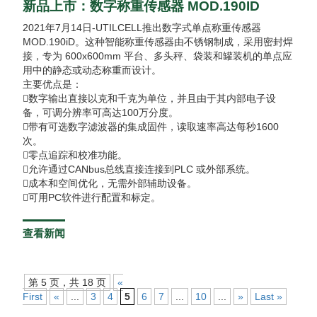
新品上市：数字称重传感器 MOD.190ID
2021年7月14日-UTILCELL推出数字式单点称重传感器
MOD.190iD。这种智能称重传感器由不锈钢制成，采用密封焊
接，专为 600x600mm 平台、多头秤、袋装和罐装机的单点应
用中的静态或动态称重而设计。
主要优点是：
数字输出直接以克和千克为单位，并且由于其内部电子设
备，可调分辨率可高达100万分度。
带有可选数字滤波器的集成固件，读取速率高达每秒1600
次。
零点追踪和校准功能。
允许通过CANbus总线直接连接到PLC 或外部系统。
成本和空间优化，无需外部辅助设备。
可用PC软件进行配置和标定。
查看新闻
第 5 页，共 18 页
«
First
«
...
3
4
5
6
7
...
10
...
»
Last »