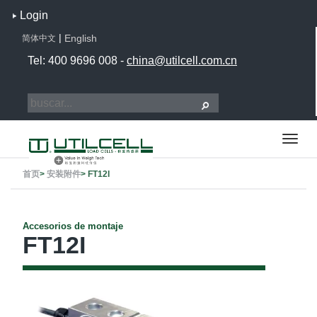
Login
|
English
简体中文
Tel: 400 9696 008 -
china@utilcell.com.cn
首页
>
安装附件
>
FT12I
Accesorios de montaje
FT12I