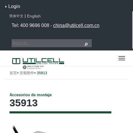
Login
|
English
简体中文
Tel: 400 9696 008 -
china@utilcell.com.cn
首页
>
安装附件
>
35913
Accesorios de montaje
35913