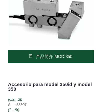
产品简介-MOD.350
Accesorio para model 350id y model
350
(0.3…2t)
Acc. 35907
(3…5t)