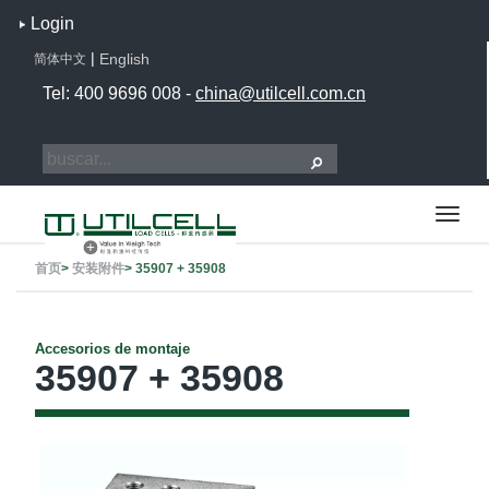
Login
|
English
简体中文
Tel: 400 9696 008 -
china@utilcell.com.cn
首页
>
安装附件
>
35907 + 35908
Accesorios de montaje
35907 + 35908