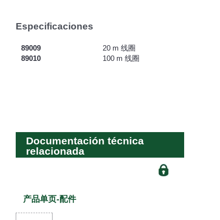
Especificaciones
89009
20 m 线圈
89010
100 m 线圈
Documentación técnica
relacionada
产品单页-配件