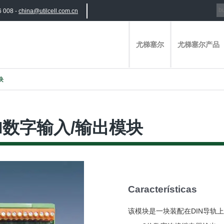
6 008 -
china@utilcell.com.cn
尤梯塞尔
尤梯塞尔产品
块
IX II数字输入/输出模块
Características
该模块是一块装配在DIN导轨