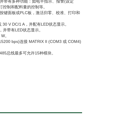
并带有多种功能：如电平指示、报警(设定
通灯控制和配料量的控制等。
按键面板或PLC板，激活归零、校准、打印和
。
A 或 30 V DC/1 A，并配有LED状态显示。
），并带有LED状态显示。
.5 W。
00 bps)连接 MATRIX II (COM3 或 COM4)
RS-485总线最多可允许15种模块。
。